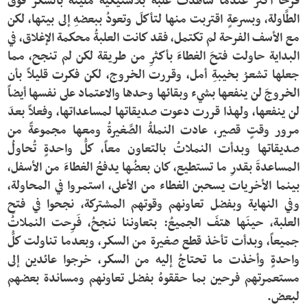
فرحاً أكثر عندما شاهدت علبةً بلاستيكيةً مليئةً بالسكر فوقَ 
الطَّاولة، وبسرعةٍ اقتربت منها لتأكلَ وتعودُ ببعضهِ إلى بيتها، لكن 
مع الأسف الفرحة لم تكتمل، فقد كانت العلبةُ محكمة الإغلاق، في 
البداية حاولت فتحَ الغطاءَ بأكثرِ من طريقة لكن لم تنجح، مما 
جعلها تشعرُ بخيبةِ أمل، وقررت الخروج، لكن فكرت قليلاً بأن 
الخروجَ لن ينفعها بشيء وبقائها وحدها والاعتماد على نفسها أيضاً 
لن ينفعها، ولهذا قررت دعوت صديقاتها لمساعداتها، وفعلاً بعدَ 
مرور وقتٍ قصير، عادت النملةُ الصَّغيرةُ ومعها مجموعةً من 
صديقاتها وبدأت النملاتُ بالتعاون معاً، كلُّ واحدةٍ تُحاولُ 
المساعدةَ بقدرِ ما تستطيع، كان بعضُها يدفعُ الغطاءَ من الأسفل، 
بينما الأخريات يسحبن الغطاء من الأعلى، استمروا في المحاولة، 
وفي النهاية وبفضل تعاونهم وقوتهم المشتركة، نجحوا في فتحِ 
العلبة، حينَها هتفَ الجميعُ: بتعاوننا ننجحُ، فَرِحت النملاتُ 
جميعاً، وبدأت تأخذ قطع صغيرة من السكر، وبعدما تناولت كلُّ 
واحدةٍ وأخذت ما تحتاجُ إليه من السكر، خرجوا عائدين إلى 
مستعمرتهم فرحين بما حققوهُ بفضل تعاونهم ومساندة بعضهم 