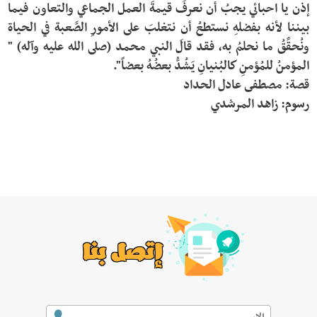
إذن يا احبائي يجبُ أن نعرفَ قيمةَ العمل الجماعي والتعاون فيما 
بيننا لأنه بفضلهِ نستطعُ أن نتغلبَ على الأمورِ الصَّعبة في الحياة 
ونُحقِّقُ ما نحلمُ به، فقد قالَ النبي محمد (صلى الله عليه وآله) " 
رسوم: زاهد المرشدي
إتصل بنا