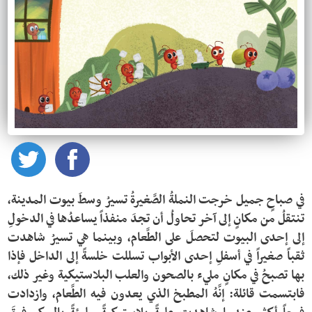
في صباحٍ جميل خرجت النملةُ الصَّغيرةُ تسيرُ وسطَ بيوت المدينة، 
تنتقلُ من مكانٍ إلى آخر تحاولُ أن تجدَ منفذاً يساعدُها في الدخولِ 
إلى إحدى البيوت لتحصلَ على الطَّعام، وبينما هي تسيرُ شاهدت 
ثقباً صغيراً في أسفلِ إحدى الأبواب تسللت خلسةً إلى الداخل فإذا 
بها تصبحُ في مكانٍ مليء بالصحون والعلب البلاستيكية وغير ذلك، 
فابتسمت قائلة: إنَّهُ المطبخ الذي يعدون فيه الطَّعام، وازدادت 