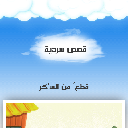
قصص سردية
قطعٌ من السُّكر