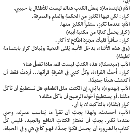
(وفي هذه الأثناء، يدخل الأب، يُلقي التحية ويُبادل كرار بابتسامة 
كرار: أُحبُّ القراءة، وكلُّ كتبي في الغرفةِ قرأتها… أردتُ فقط أن 
الأب (بهدوء): يا بُني، إن الكتبَ مثل الطعام، هل تستطيعُ أن تأكلَ 
الأب: أحسنتَ، ولهذا يجبُ أن تقرأَ ما يُناسب عمرك، وحتى 
عندما تكبر، يجبُ أن تختارَ الكتابَ النافع والجيد، فليس كلُّ 
كتابٍ بالضرورة أن يحمل فكرًا جيدًا، فهو كأيّ شيءٍ في الحياة، 