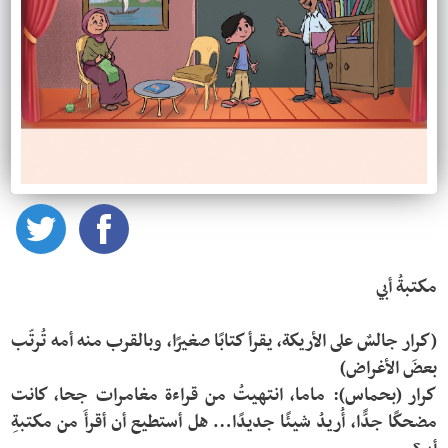
(كرار جالسٌ على الأريكة، يقرأ كتابًا صغيرًا، وبالقرب منه أمه تُرتّب 
كرار (بحماس): ماما، انتهيتُ من قراءة مغامرات جحا، كانت 
مضحكًا جدًّا، أُريدُ شيئًا جديدًا… هل أستطيع أن أقرأَ من مكتبةِ 