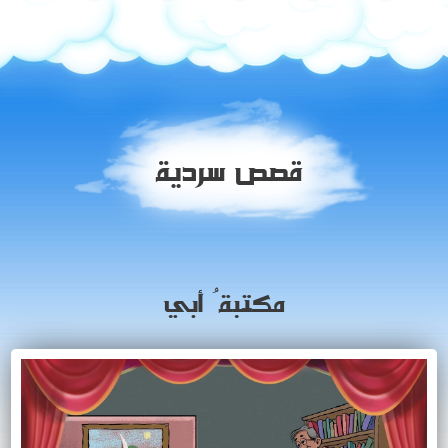
قصص سردية
مكتبةُ أبي