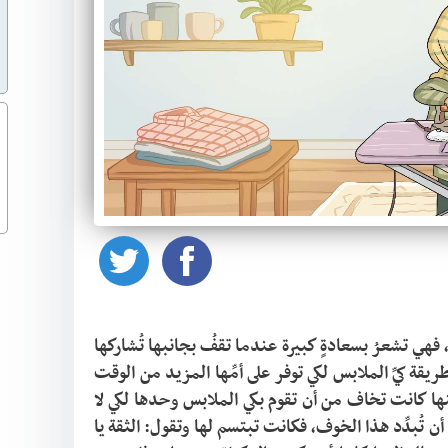
كانت ليلى تُحبُّ مساعدةَ أمِّها في أعمالِ المنزل، فهي تشعرُ بسعادةٍ كبيرة عندما تقفُ بجانبها تُشاركها 
ترتيب البيت وتنظيمه، وقد حرصت على تعلم طريقة كيِّ الملابس لكي توفر على أمِّها المزيد من الوقت 
والجهد، وعلى الرغم من أنَّها تعلمت بسرعة، لكنها كانت تخاف من أن تقوم بكي الملابس وحدها لكي لا 
تتسبب في حرق أحد الثياب، حاولت أمُّها مرارًا أن تُبدِّد هذا الخوف، فكانت تبتسم لها وتقول: الثقة يا 