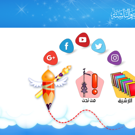
من نحن
الارشيف