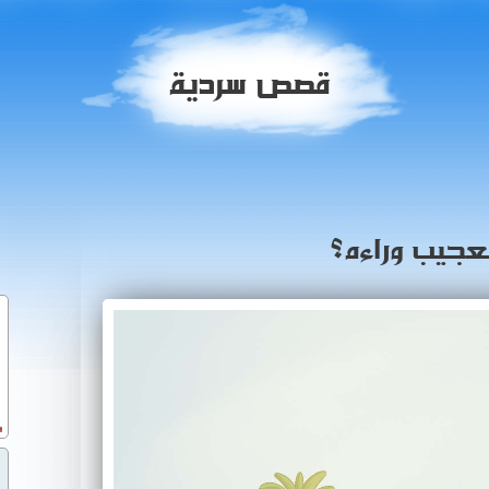
قصص سردية
العجيب وراءه؟