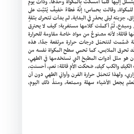
ليلى أهمُّ من المكواة نفسها، لكن الخوف بقي يتسلل إليها كلما أمسكت بالمكواة وحدها، وذات يوم 
عادت الأمُّ إلى البيت وناولت ليلى غطاءً واقيًا للمكواة، وقالت بحماس: إنَّهُ غطاءٌ خفيفٌ يُثبَّت على 
سطح المكواة، صُمِّم ليحمي الملابس من الاحتراق، جرّبته ليلى بحذرٍ في البداية، ثم بدأت تتحرك بثقةٍ 
أكبر ثُمَّ قالت مبتسمةً: يا له من اختراعٍ جميلٍ ومبدع، ثُمَّ أكملت كلامها مستغربة: كيف لا يحترق 
هذا الغطاء، ما السِّر العجيب وراءه؟ اجابتها أمُّها قائلة: لأنه مصنوعٌ من مواد خاصة مقاومة للحرارة 
العالية، مثل السيليكون الحراري أو مواد عازلة صُمِّمت لتتحمّل درجات حرارة مرتفعة جدًا، هذه 
المواد لا تسمح بانتقال الحرارة المباشرة التي قد تحرق الملابس، كما تحمي سطح المكواة نفسه من 
التلف، تأمَّلت ليلى قليلًا ثم قالت بحماس: إذن هو مثل أدوات المطبخ التي نستخدمها في الطهي، 
كملاعق التقليب، وفرشاة دهن الزيت، وقوالب الكيك والكب كيك، ضحكت الأم قائلة: نعم، أحسنتِ، 
تلك الأدوات أيضًا مصنوعة من السيليكون الحراري، ولهذا تتحمّل حرارة الفرن وأواني الطهي دون أن 
تنصهر أو تتلف، أومأت ليلى برأسها قائلة: العلم يجعل الأشياء سهلة وممتعة، ومنذُ ذلك اليوم، 