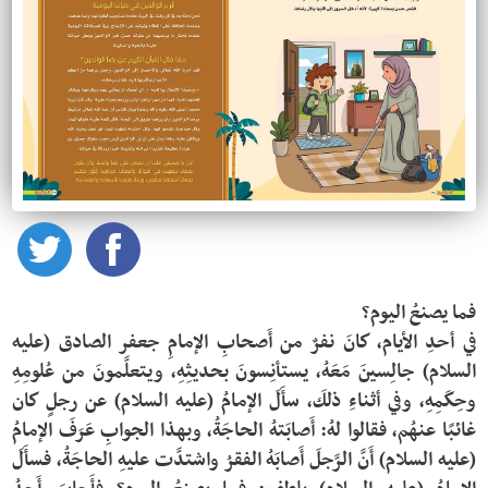
في أحدِ الأيام، كانَ نفرٌ من أَصحابِ الإمامِ جعفر الصادق (عليه 
السلام) جالِسينَ مَعَهُ، يستأنِسونَ بحديثِهِ، ويتعلَّمونَ من عُلومِهِ 
وحِكَمِهِ، وفي أثناءِ ذلكَ، سأَلَ الإمامُ (عليه السلام) عن رجلٍ كان 
غائبًا عنهُم، فقالوا لهُ: أَصابَتهُ الحاجَةُ، وبهذا الجوابِ عَرَفَ الإمامُ 
(عليه السلام) أَنَّ الرَّجلَ أَصابَهُ الفقرُ واشتدَّت عليهِ الحاجَةُ، فسأَلَ 