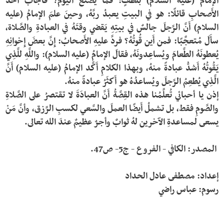
الإمامُ (عليه السلام) بلطفٍ: فما يصنعُ اليوم؟ فأَجابَ أَحدُ 
الأَصحابِ قائلًا: هو في البيتِ يعبدُ ربَّهُ، وحينَ علمَ الإمامُ (عليه 
السلام) أَنَّ الرَّجلَ جالسٌ في بيتِهِ يَقضي وقتَهُ في العبادةِ والصَّلاة، 
سأَلَ مُتعجِّبًا: فمن أَين قُوتُهُ؟ فردَّ عليهِ الأَصحابُ: إِنَّ بعضَ إِخوانِهِ 
يُعطونَهُ الطَّعامَ ويُساعِدونَهُ، فقالَ الإمامُ (عليه السلام): واللَّهِ للَّذِي 
يَقُوتُهُ أَشدُّ عبادةً منهُ، وبهذا الكلامِ أَكَّد الإمامُ (عليه السلام) أَنَّ 
إذن يا أحبائي تُعلِّمُنا هذه القِصَّةُ أَنَّ العبادَةَ لا تقتصرُ على الصَّلاةِ 
والصَّومِ فقط، بل تشملُ أَيضًا العملَ والسَّعي لكسبِ الرِّزق، وأنَّ مَنْ 
رسوم: عباس راضي