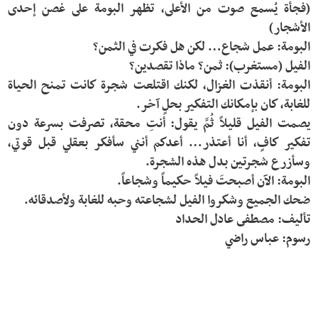
(فجأة يُسمع صوت من الأعلى، تظهر البومة على غصن إحدى 
البومة: أنقذت الغزال، لكنك اقتلعت شجرة كانت تمنح الحياة 
يصمت الفيل قليلاً ثُمَّ يقول: أنتِ محقة، تصرفت بسرعة دون 
تفكير كافٍ، أنا أعتذر… أعدكم أنني سأفكر بعقلي قبل قوتي، 
رسوم: عباس راضي