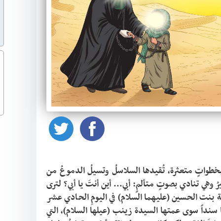
في قلبِ الصحراء، كانت الطفلةُ الصَّغيرةُ تمشي بخطواتٍ متعثرة، تُقيدها السلاسلُ وتسيلُ الدموعُ من 
عينيها من شدةِ الحزن الذي بات في قلبها، تسيرُ وهي تنادي بصوتٍ متألمٍ: أبي... أين أنتَ يا أبي؟ لترى 
ما صنعه بنا الأعداء، هذا كان حالُ السيدة رقية بنت الحسين (عليهما السلام) في اليومِ الحادي عشر 
من شهرِ محرمِ الحرام، تُساق أسيرةً، لا تجدُ لها سنداً سوى عمتها السيدة زينب (عيلها السلام)، التي 