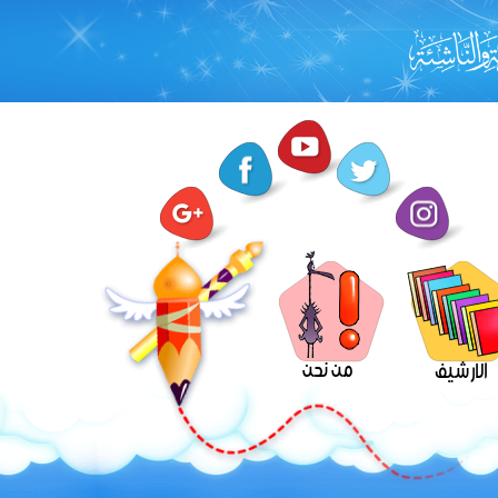
من نحن
الارشيف