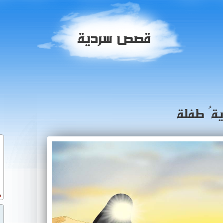
قصص سردية
ةُ طفلة