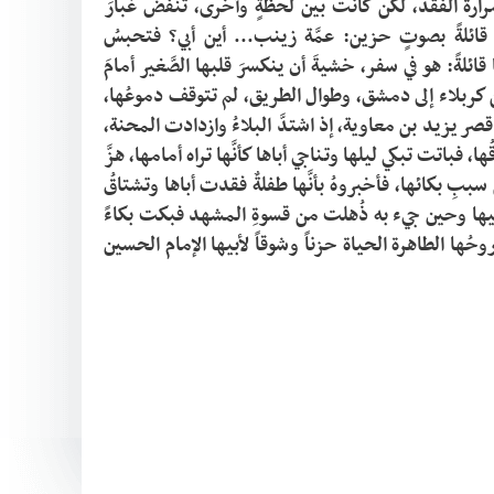
كانت تحاولُ أن تُخفِّفَ عنها قسوةَ الطريق ومرارةَ الفقد، لكن كانت بين لحظةٍ وأخرى، تنفضُ غبارَ 
الطريقِ عن وجهها، وتشدُّ بطرفِ ثوبِ عمتها قائلةً بصوتٍ حزين: عمَّة زينب... أين أبي؟ فتحبسُ 
سيدتُنا زينب (عليها السلام) دموعَها، وتُجيبُها قائلةً: هو في سفر، خشيةَ أن ينكسرَ قلبها الصَّغير أمامَ 
معرفةِ الحقيقة المؤلمة، ومضى ركبُ السبايا من كربلاء إلى دمشق، وطوال الطريق، لم تتوقف دموعُها، 
ولم يهدأ صوتُها وهي تنادي أباها، حتى وصلوا إلى قصر يزيد بن معاوية، إذ اشتدَّ البلاءُ وازدادت المحنة، 
وهناك، في ظلمةِ الأسرِ ووحشةِ الغربة، اشتدَّ شوقُها، فباتت تبكي ليلها وتناجي أباها كأنَّها تراه أمامها، هزَّ 
بكاؤها أرجاء المكان، فسألَ يزيد بن معاوية عن سببِ بكائها، فأخبروهُ بأنَّها طفلةٌ فقدت أباها وتشتاقُ 
إليه،  فأمرَ قسوةً واستهزاءً  أن يُؤتى لها برأسِ أبيها وحين جيء به ذُهلت من قسوةِ المشهد فبكت بكاءً 
لم يُسمع له مثيل، حتى سكن صوتها... وفارت روحُها الطاهرة الحياة حزناً وشوقاً لأبيها الإمام الحسين 