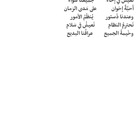
وخَيمةُ الجميع         عراقُنا البديع