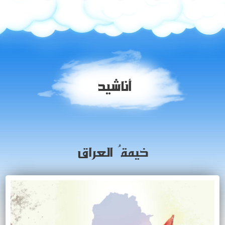
أناشيد
خيمةُ العراق