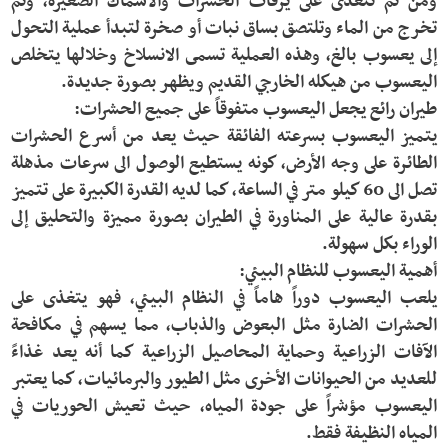
ومن ثم تتغذى على يرقات الحشرات والأسماك الصغيرة، وثم 
تخرج من الماء وتلتصق بساق نبات أو صخرة لتبدأ عملية التحول 
إلى يعسوب بالغ، وهذه العملية تسمى الانسلاخ وخلالها يتخلص 
يتميز اليعسوب بسرعته الفائقة حيث يعد من أسرع الحشرات 
الطائرة على وجه الأرض، كونه يستطيع الوصول الى سرعات مذهلة 
تصل الى 60 كيلو متر في الساعة، كما لديه القدرة الكبيرة على تتميز 
بقدرة عالية على المناورة في الطيران بصورة مميزة والتحليق إلى 
يلعب اليعسوب دوراً هاماً في النظام البيئي، فهو يتغذى على 
الحشرات الضارة مثل البعوض والذباب، مما يسهم في مكافحة 
الآفات الزراعية وحماية المحاصيل الزراعية كما أنه يعد غذاءً 
للعديد من الحيوانات الأخرى مثل الطيور والبرمائيات، كما يعتبر 
اليعسوب مؤشراً على جودة المياه، حيث تعيش الحوريات في 