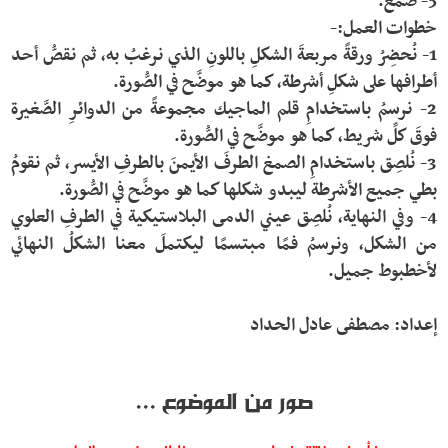
1- نُحضِرُ ورقةً مربعةَ الشكلِ باللونِ الذي نرغبُ به، ثم نقصُّ أحد 
2- نرسمُ باستخدامِ قلم الماجيك مجموعةً من الدوائرِ الصَّغيرة 
3- نُلصِق باستخدامِ الصمغ الطرفَ الأيمنَ بالطرفِ الأيسر، ثم نقومُ 
4- وفي النهاية، نُلصِق عيني الدمى البلاستيكية في الطرفِ العلوي 
من الشكل، ونرسمُ فمًا مبتسمًا ليكتملَ معنا الشكلُ النهائي 
إعداد: مصطفى عادل الحداد
صور من الموضوع ...