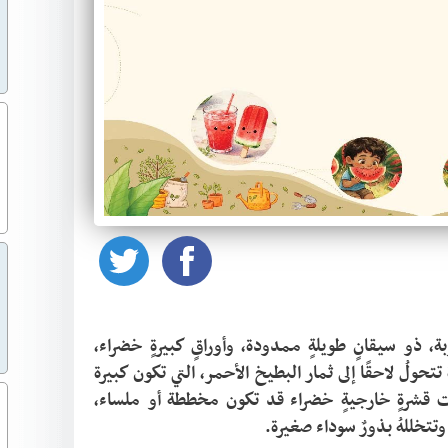
هو نبات صيفي زاحف، ينتشر على سطح التربة، ذو سيقانٍ طويلةٍ ممدودة، وأوراقٍ كبيرةٍ خضراء، 
خشنة الملمس قليلًا، يُنتج أزهارًا صفراء صغيرة تتحولُ لاحقًا إلى ثمار البطيخ الأحمر، التي تكون كبيرة 
الحجم غالبًا، مستديرة أو بيضوية الشكل، ذات قشرةٍ خارجيةٍ خضراء قد تكون مخططة أو ملساء، 