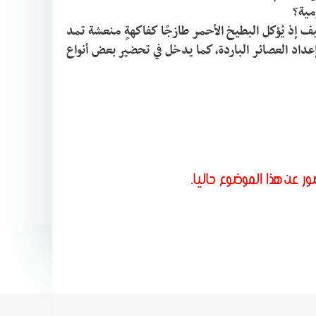
يُعدّ من أشهر الفواكه التي تُستهلك في فصل الصيف إذ يُؤكل البطيخ الأحمر طازجًا كفاكهةٍ منعشة تمد 
الجسم بكمية كبيرة من السوائل، ويُستخدم في إعداد العصائر الباردة، كما يدخل في تحضير بعض أنواع 
ور عن هذا الموضوع حاليا.