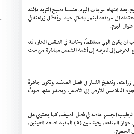
أفضلُ وقتٍ لزراعةِ البطيخ الأحمر هو فصل الربيع، بعد انتهاء موجات البرد، عندما تصبح التربة دافئة 
ومناسبة للإنبات، إذ يحتاج إلى درجات حرارة معتدلة إلى مرتفعة لينمو بشكلٍ جيد، ويُفضّل زراعته في 
يحتاج البطيخ إلى كميات كبيرة من الماء، ويجب أن يكون الري منتظماً، وخاصة في الطقس الحار، قد 
تحتاج إلى السقاية مرتين أو أكثر في الأسبوع، مع الحرص إلى تعرضه إلى أشعة الشمس مباشرة من ست 
عادةً يُثمرُ بعد مرور شهرين أو ثلاثة أشهر من زراعته، وتنضجُ الثمار في فصل الصيف، وتكون جاهزةً 
للقطاف عندما يكتمل حجمها، ويتغير لون الجزء الملامس للأرض إلى الأصفر، ويصدر عنها صوتٌ 
يُعدّ البطيخ الأحمر غنيًّا بالماء، مما يساعد على ترطيب الجسم خاصة في فصل الصيف، كما يحتوي على 
فيتامينات مهمة مثل فيتامين (C) الذي يقوّي جهاز المناعة، وفيتامين (A) المفيد لصحة العينين، 