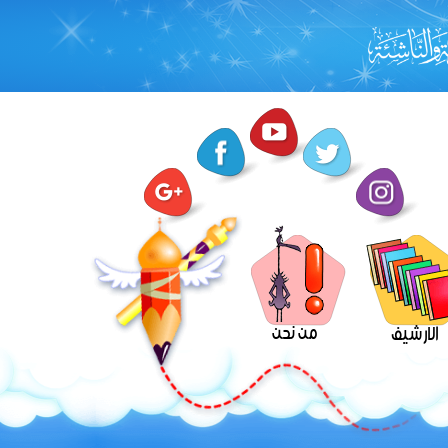
من نحن
الارشيف